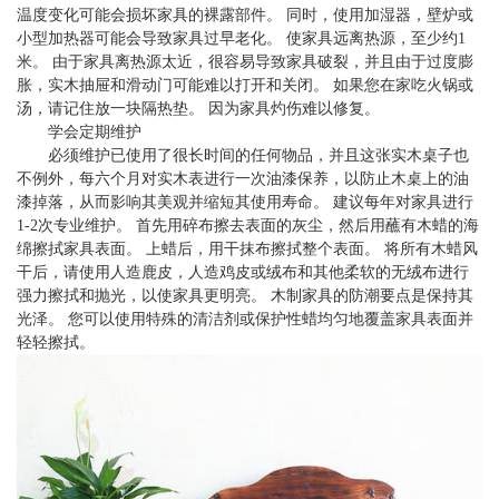
温度变化可能会损坏家具的裸露部件。 同时，使用加湿器，壁炉或
小型加热器可能会导致家具过早老化。 使家具远离热源，至少约1
米。 由于家具离热源太近，很容易导致家具破裂，并且由于过度膨
胀，实木抽屉和滑动门可能难以打开和关闭。 如果您在家吃火锅或
汤，请记住放一块隔热垫。 因为家具灼伤难以修复。
学会定期维护
必须维护已使用了很长时间的任何物品，并且这张实木桌子也
不例外，每六个月对实木表进行一次油漆保养，以防止木桌上的油
漆掉落，从而影响其美观并缩短其使用寿命。 建议每年对家具进行
1-2次专业维护。 首先用碎布擦去表面的灰尘，然后用蘸有木蜡的海
绵擦拭家具表面。 上蜡后，用干抹布擦拭整个表面。 将所有木蜡风
干后，请使用人造鹿皮，人造鸡皮或绒布和其他柔软的无绒布进行
强力擦拭和抛光，以使家具更明亮。 木制家具的防潮要点是保持其
光泽。 您可以使用特殊的清洁剂或保护性蜡均匀地覆盖家具表面并
轻轻擦拭。