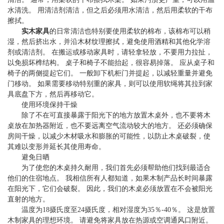
水清洗。 用清洁剂清洁，但之后必须用水清洁，然后用柔软的干布
擦拭。
实木家具
的日常清洁也特别要使用柔软的棉布，该棉布可以稍
湿，然后挤出水，并沿木材纹理擦拭，避免使用酒精和其他化学溶
剂或清洁剂。 在搬运或移动家具时，请轻拿轻放，不要用力拉扯，
以免损坏榫结构。 桌子和椅子不能抬起，很容易掉落。 应从桌子和
椅子的两侧提起它们。 一般卸下机柜门并提起，以减轻重量并避免
门移动。 如果需要移动特别重的家具，则可以使用软绳将其拉到家
具底盘下方，然后再移动它。
使用环境保持干燥
除了不在可直接暴露于阳光下的地方放置木桌外，也不要将木
桌放在加热器附近，也不要远离空气流动较大的地方。 还必须确保
房间干燥，以减少木材吸水和膨胀的可能性，以防止木桌破裂，使
其难以变形并延长其使用寿命。
避免日晒
为了使您的木桌持久耐用，我们首先必须帮助他们找到最适合
他们的住宿地点。 我相信所有人都知道，如果木制产品长时间暴露
在阳光下，它们会破裂。 因此，我们的木桌必须放置在不会被阳光
直射的地方。
温度为18摄氏度至24摄氏度，相对湿度为35％-40％。 这是放置
木制家具的理想环境。 请避免将家具放在热源或空调通风口附近。