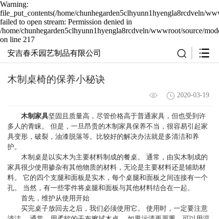
Warning:
file_put_contents(/home/chunhegarden5clhyunn1hyengla8rcdveln/wwwr
failed to open stream: Permission denied in
/home/chunhegarden5clhyunn1hyengla8rcdveln/wwwroot/source/model
on line 217
安吉春禾园艺制品有限公司
木制桌椅的保养小秘诀
2020-03-19
木制家具
坚固且质量高，尽管价格高于
普通家具
，但也受到许
多人的青睐。 但是，一旦昂贵的木制家具保养不当，很容易引起家
具变形，破裂，油漆脱落等。比较好的解决办法就是多清洁和养
护。
木制桌是以实木为主要材料制成的餐桌。 通常，由实木制成的
家具很少使用掺杂有其他物质的材料，无论是主要材料还是辅助材
料。 它的四个支腿和面板是实木，每个桌腿和面板之间连接有一个
孔。 当然，有一些零件将桌腿和面板与其他材料结合在一起。
首先，维护从使用开始
买完桌子放回去之后，我们必须使用它。 使用时，一定要注意
清洁。 通常，用柔软的干布擦拭木桌。 如果污渍更严重，可以用温