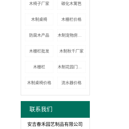
木椅子厂家
碳化木篱笆
木制桌椅
木栅栏价格
防腐木产品
木制宠物房厂家
木栅栏批发
木制秋千厂家
木栅栏
木制花园门价格
木制桌椅价格
流水器价格
联系我们
安吉春禾园艺制品有限公司