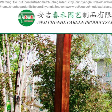
Warning: file_put_contents(/home/chunhegarden5clhyunn1hyengla8rcdveln/wwwroot
/home/chunhegarden5clhyunn1hyengla8rcdveln/wwwroot/source/model/api.class.