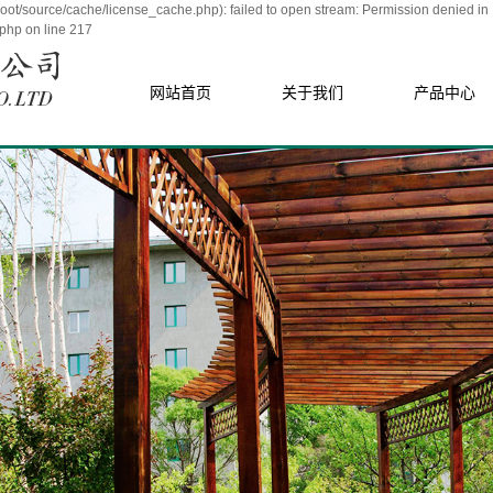
/source/cache/license_cache.php): failed to open stream: Permission denied in
php on line 217
网站首页
关于我们
产品中心