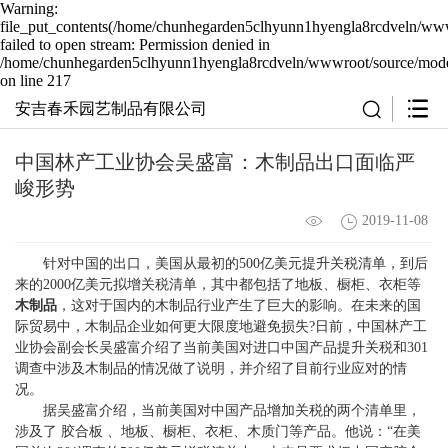
Warning:
file_put_contents(/home/chunhegarden5clhyunn1hyengla8rcdveln/wwwr
failed to open stream: Permission denied in
/home/chunhegarden5clhyunn1hyengla8rcdveln/wwwroot/source/model
on line 217
安吉春禾园艺制品有限公司
中国林产工业协会吴盛富：木制品出口面临严
峻形势
2019-11-08
针对中国的出口，美国从最初的500亿美元提升关税清单，到后
来的2000亿美元拟增关税清单，其中都包括了地板、橱柜、衣柜等
木制品
，这对于国内的木制品行业产生了巨大的影响。在未来的国
际贸易中，木制品企业如何更大限度地避免损失?日前，中国林产工
业协会副会长吴盛富介绍了当前美国对进口中国产品提升关税和301
调查中涉及木制品的情况做了说明，并介绍了目前行业应对的情
况。
据吴盛富介绍，当前美国对中国产品增加关税的两个清单里，
涉及了 胶合板 、地板、橱柜、衣柜、木质门等产品。他说：“在美