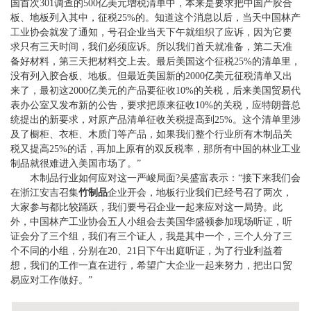
国首次301调查的500亿美元增税清单中，本来是要求把中国产胶合
板、地板列入其中，征税25%的。知道这个消息以后，当天中国林产
工业协会就发了通知，号召企业当天下午就组织了应诉，因为它要
求只有三天时间，我们必须应诉。所以我们首天就准备，第二天准
备好材料，第三天把材料交上去。最后美国这个征税25%的清单里，
没有列入胶合板、地板。但最近美国新的2000亿美元征税清单又出
来了，最初这2000亿美元的产品要征收10%的关税，后来美国贸易代
表办公室又发布新的公告，要求把原来征收10%的关税，应特朗普总
统提出的新要求，对原产品清单征收关税提高到25%。这个清单里涉
及了橱柜、衣柜、木质门等产品，如果我们整个行业所有木制品关
税又提高25%的话，再加上原有的双反税率，那所有中国的林业工业
制品就很难进入美国市场了。”
木制品行业如何应对这一严峻局面?吴盛富表示：“接下来我们会
在浙江安吉召集
竹制品
企业开会，地板行业我们已经号召了两次，
大家参与都比较踊跃，我们要号召企业一起来应对这一局势。此
外，中国林产工业协会五人小组会去美国华盛顿参加现场听证，听
证会分了三个组，我们有三个证人，我是其中一个，三个人分了三
个不同的小组，分别在20、21日下午出庭听证，为了行业利益着
想，我们的工作一直在进行，希望广大企业一起来努力，把出口贸
易应对工作做好。”