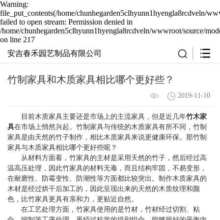
Warning:
file_put_contents(/home/chunhegarden5clhyunn1hyengla8rcdveln/wwwr
failed to open stream: Permission denied in
/home/chunhegarden5clhyunn1hyengla8rcdveln/wwwroot/source/model
on line 217
安吉春禾园艺制品有限公司
竹制家具和木质家具相比哪个更好些？
2019-11-10
目前木质家具主要还是市场上的主流家具，但是近几年
竹木家
具
在市场上悄然兴起。竹制家具与传统的木质家具有所不同，竹制
家具是由天然的竹子制作，相比木质家具来说更健康环保。那竹制
家具与木质家具相比哪个更好些呢？
从材料方面看，竹家具的主材是采用天然的竹子，然后经过高
温高压处理，因此竹家具的材料无毒，而且结构牢固，不易变形，
在耐磨性、防霉变性、防潮性等方面都比较突出。制作木质家具的
木材是经过烘干后加工的，因此呈现出来的天然的木质纹理和颜
色，比竹家具更具有亲和力，更贴近自然。
在工艺处理方面，竹家具使用的是竹材，竹材经过切割、粘
合、编制等工序处理，再经过科学的排列组合，能够很好的平衡内